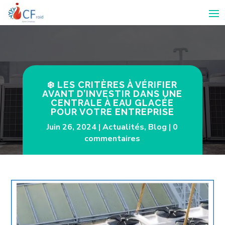
❄️ LES CRITÈRES À VÉRIFIER
AVANT D’INVESTIR DANS UNE
CENTRALE À EAU GLACÉE
POUR VOTRE ENTREPRISE
Juin 26, 2024
Actualités
,
Blog
0
commentaires